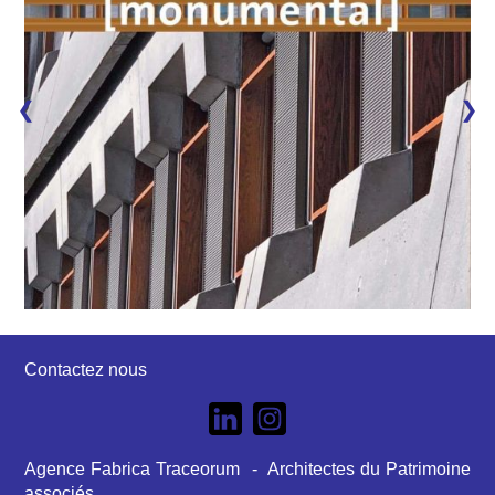
❯
❯
Contactez nous
Agence Fabrica Traceorum - Architectes du Patrimoine
associés